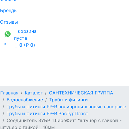
Бренды
Отзывы
корзина
пуста

0
(₽
0
)
Главная
Каталог
САНТЕХНИЧЕСКАЯ ГРУППА
Водоснабжение
Трубы и фитинги
Трубы и фитинги PP-R полипропиленовые напорные
Трубы и фитинги PP-R РосТурПласт
Соединитель ЗУБР ″ШиреФит″ ″штуцер с гайкой -
штуцер с гайкой″, 16мм