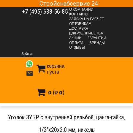
Стройснабсервис 24
О КОМПАНИИ
+7 (495) 638-56-85
КОНТАКТЫ
ЗАЯВКА НА РАСЧЁТ
ОПТОВИКАМ
ДОСТАВКА
ДЛЯ СОТРУДНИЧЕСТВА
АКЦИИ
ГАРАНТИИ
ОПЛАТА
БРЕНДЫ
САНТЕХНИЧЕСКАЯ ГРУППА
Водоснабжение
Трубы и фитинги
ОТЗЫВЫ
Трубы и фитинги PP-R полипропиленовые напорные
Войти
Трубы и фитинги PP-R РосТурПласт
корзина
Уголок ЗУБР с внутренней резьбой, цанга-гайка, 1/2″х20х2,0
пуста

мм, никель
0
(₽
0
)
Уголок ЗУБР с внутренней резьбой, цанга-гайка,
1/2″х20х2,0 мм, никель