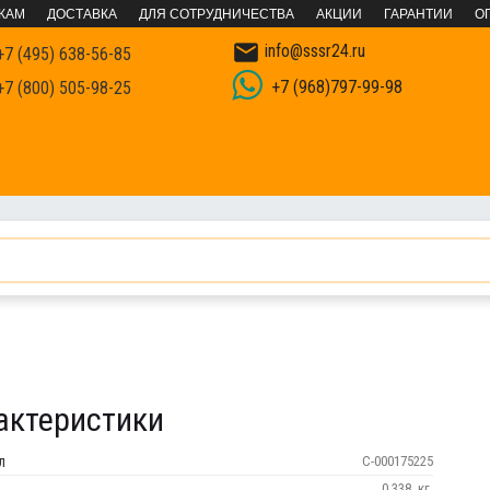
КАМ
ДОСТАВКА
ДЛЯ СОТРУДНИЧЕСТВА
АКЦИИ
ГАРАНТИИ
О

info@sssr24.ru
7 (495) 638-56-85
+7 (968)797-99-98
7 (800) 505-98-25
рубы и фитинги
Трубы и фитинги PP-R полипропиленовые напор
актеристики
л
С-000175225
0.338
кг.