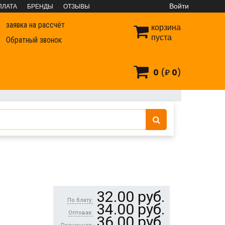
Войти
ПЛАТА
БРЕНДЫ
ОТЗЫВЫ
заявка на рассчёт
корзина
пуста
Обратный звонок
0
(₽
0
)
ные
Трубы и фитинги PP-R СТМ
32.00
руб.
По блату:
34.00
руб.
Оптовая:
36.00
руб.