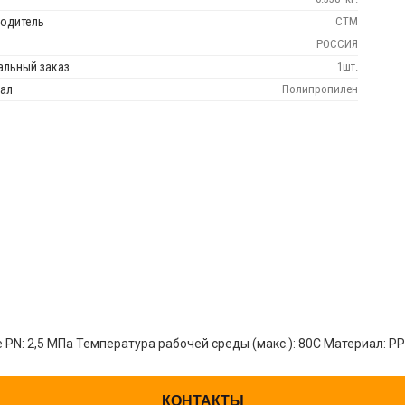
одитель
СТМ
РОССИЯ
льный заказ
1шт.
ал
Полипропилен
PN: 2,5 МПа Температура рабочей среды (макс.): 80С Материал: PP
КОНТАКТЫ