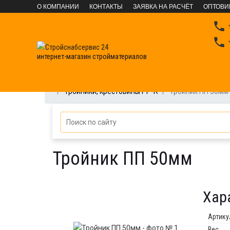
О КОМПАНИИ
КОНТАКТЫ
ЗАЯВКА НА РАСЧЁТ
ОПТОВИ

+

+
интернет-магазин стройматериалов
САНТЕХНИЧЕСКАЯ ГРУППА
Водоснабжение
Т
Тройники, крестовины PP-R
Тройник ПП 50мм
Тройник ПП 50мм
Хар
Артику
Вес