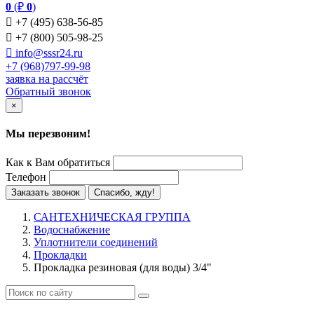
0
(₽
0
)

+7 (495) 638-56-85

+7 (800) 505-98-25

info@sssr24.ru
+7 (968)797-99-98
заявка на рассчёт
Обратный звонок
×
Мы перезвоним!
Как к Вам обратиться
Телефон
Заказать звонок
Спасибо, жду!
САНТЕХНИЧЕСКАЯ ГРУППА
Водоснабжение
Уплотнители соединений
Прокладки
Прокладка резиновая (для воды) 3/4"