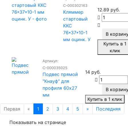
С-000302163
12.89 руб.
Кляммер
стартовый
ККС
76*37*10-1
В корзин
мм оцинк. У
Купить в 1
клик
Артикул:
С-000035025
14 руб.
Подвес прямой
"Кнауф" для
профиля 60х27
В корзин
мм
Купить в 1 клик
Первая
«
1
2
3
4
5
»
Последняя
Показывать на странице