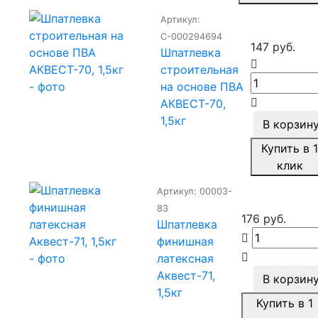
Артикул:
С-000294694
147 руб.
Шпатлевка
строительная
на основе ПВА
АКВЕСТ-70,
1,5кг
В корзин
Купить в 
клик
Артикул: 00003-
83
176 руб.
Шпатлевка
финишная
латексная
Аквест-71,
В корзин
1,5кг
Купить в 1