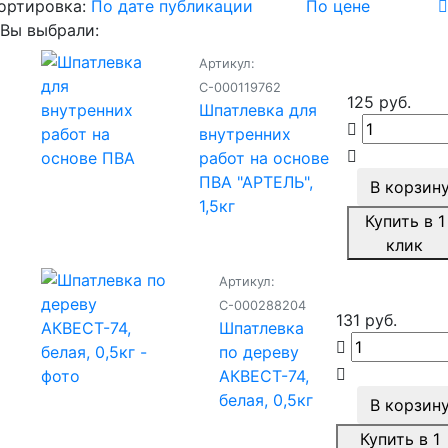
ортировка:
По дате публикации
По цене
Вы выбрали:
Артикул:
С-000119762
125 руб.
Шпатлевка для
внутренних
работ на основе
ПВА "АРТЕЛЬ",
В корзин
1,5кг
Купить в 1
клик
Артикул:
С-000288204
131 руб.
Шпатлевка
по дереву
АКВЕСТ-74,
белая, 0,5кг
В корзин
Купить в 1