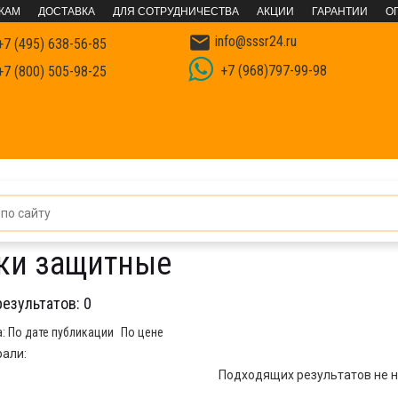
КАМ
ДОСТАВКА
ДЛЯ СОТРУДНИЧЕСТВА
АКЦИИ
ГАРАНТИИ
О

info@sssr24.ru
7 (495) 638-56-85
+7 (968)797-99-98
7 (800) 505-98-25
ки защитные
результатов:
0
а:
По дате публикации
По цене
али:
Подходящих результатов не н