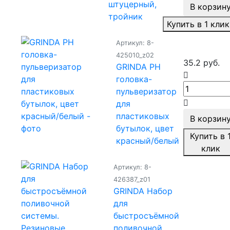
штуцерный,
В корзин
тройник
Купить в 1 клик
Артикул: 8-
425010_z02
35.2 руб.
GRINDA PH
головка-
пульверизатор
для
пластиковых
В корзин
бутылок, цвет
Купить в 
красный/белый
клик
Артикул: 8-
426387_z01
GRINDA Набор
для
быстросъёмной
поливочной