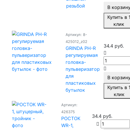
резьбой
В корзин
Купить в 
клик
Артикул: 8-
425012_z02
34.4 руб.
GRINDA PH-R
регулируемая
головка-
пульверизатор
для
В корзин
пластиковых
Купить в 
бутылок
клик
Артикул:
426375
34.4 руб.
РОСТОК
WR-1,