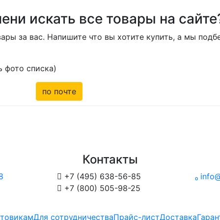
ени искать все товары на сайте
ары за вас. Напишите что вы хотите купить, а мы под
 фото списка)
по почте
Контакты
8

+7 (495) 638-56-85

info@

+7 (800) 505-98-25
товикам
Для сотрудничества
Прайс-лист
Доставка
Гаран