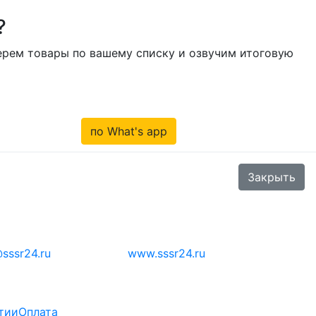
?
берем товары по вашему списку и озвучим итоговую
по What's app
Закрыть
sssr24.ru
www.sssr24.ru
тии
Оплата