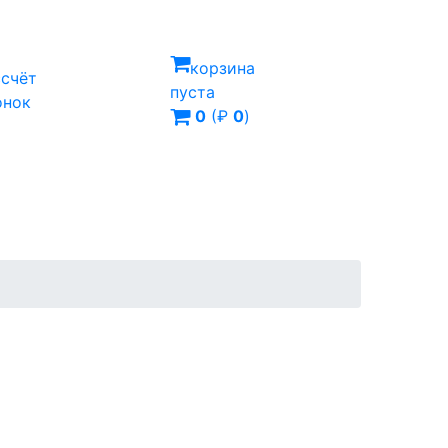
корзина
ссчёт
пуста
онок
0
(₽
0
)