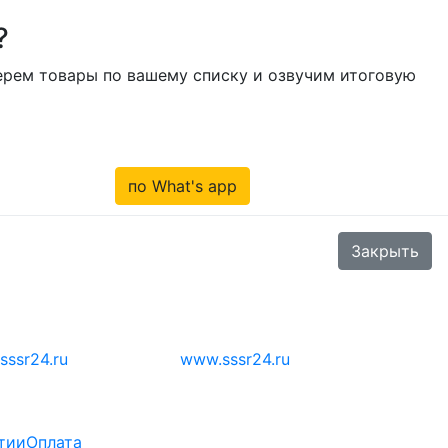
?
берем товары по вашему списку и озвучим итоговую
по What's app
Закрыть
sssr24.ru
www.sssr24.ru
тии
Оплата