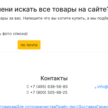
ени искать все товары на сайте
ары за вас. Напишите что вы хотите купить, а мы под
 фото списка)
по почте
Контакты

+7 (495) 638-56-85

info@

+7 (800) 505-98-25
товикам
Для сотрудничества
Прайс-лист
Доставка
Гаран