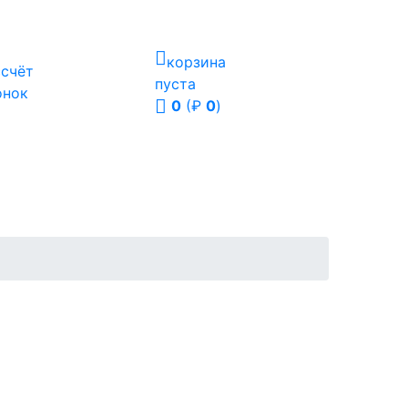
корзина
ссчёт
пуста
онок
0
(₽
0
)