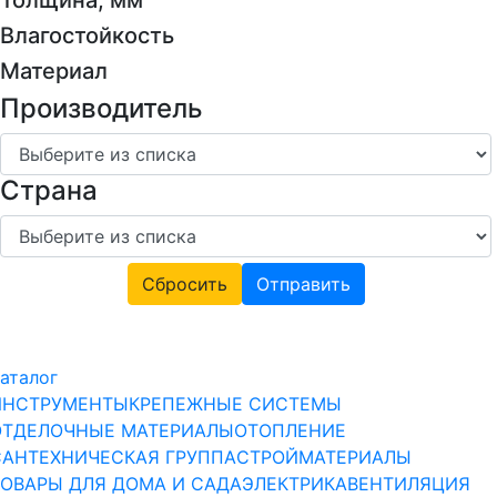
Толщина, мм
Влагостойкость
Материал
Производитель
Страна
Сбросить
Отправить
аталог
ИНСТРУМЕНТЫ
КРЕПЕЖНЫЕ СИСТЕМЫ
ОТДЕЛОЧНЫЕ МАТЕРИАЛЫ
ОТОПЛЕНИЕ
САНТЕХНИЧЕСКАЯ ГРУППА
СТРОЙМАТЕРИАЛЫ
ТОВАРЫ ДЛЯ ДОМА И САДА
ЭЛЕКТРИКА
ВЕНТИЛЯЦИЯ