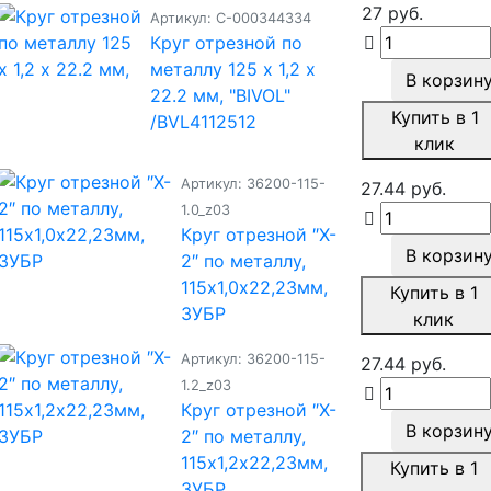
27 руб.
Артикул: С-000344334
Круг отрезной по
металлу 125 х 1,2 х
В корзин
22.2 мм, "BIVOL"
Купить в 1
/BVL4112512
клик
Артикул: 36200-115-
27.44 руб.
1.0_z03
Круг отрезной ″X-
В корзин
2″ по металлу,
115х1,0х22,23мм,
Купить в 1
ЗУБР
клик
Артикул: 36200-115-
27.44 руб.
1.2_z03
Круг отрезной ″X-
В корзин
2″ по металлу,
115х1,2х22,23мм,
Купить в 1
ЗУБР