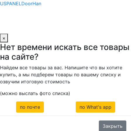
RUSPANEL
DoorHan
×
Нет времени искать все товары
на сайте?
Найдем все товары за вас. Напишите что вы хотите
купить, а мы подберем товары по вашему списку и
озвучим итоговую стоимость
(можно выслать фото списка)
по почте
по What's app
Закрыть