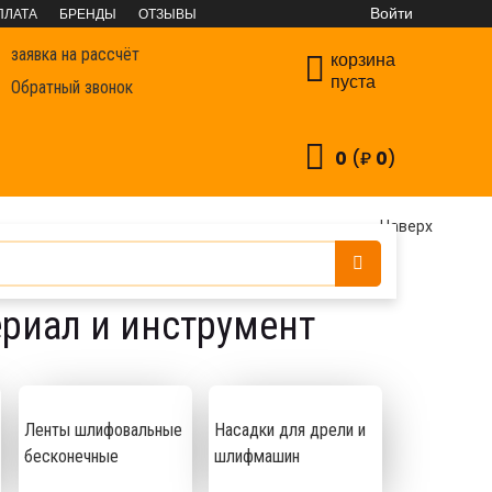
Войти
ПЛАТА
БРЕНДЫ
ОТЗЫВЫ
заявка на рассчёт
корзина
пуста
Обратный звонок
0
(₽
0
)
иал и инструмент
Наверх
риал и инструмент
Ленты шлифовальные
Насадки для дрели и
бесконечные
шлифмашин