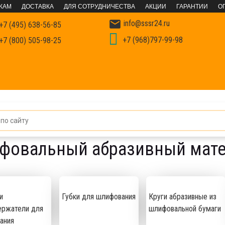
КАМ
ДОСТАВКА
ДЛЯ СОТРУДНИЧЕСТВА
АКЦИИ
ГАРАНТИИ
О

info@sssr24.ru
+7 (495) 638-56-85
+7 (968)797-99-98
+7 (800) 505-98-25
мент для резки и шлифования
Шлифовальный абразивный матер
фовальный абразивный мате
и
Губки для шлифования
Круги абразивные из
ержатели для
шлифовальной бумаги
ания