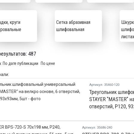
дки, круги
Сетка абразивная
Шкурк
ировальные
шлифовальная
шлифо
листа
результатов:
487
а:
По дате публикации
По цене
али:
Артикул: 35460-120
Треугольник шлифо
STAYER ″MASTER″ на
отверстий, Р120, 9
Артикул: 35686-240