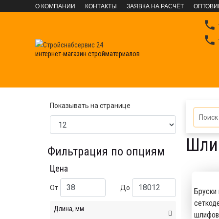
О КОМПАНИИ
КОНТАКТЫ
ЗАЯВКА НА РАСЧЁТ
ОПТОВИ


интернет-магазин стройматериалов
ИНСТРУМЕНТЫ
Расходные материалы
Инстру
Показывать на странице
Шли
Фильтрация по опциям
Цена
От
До
Бруски 
сеткод
Длина, мм
шлифов