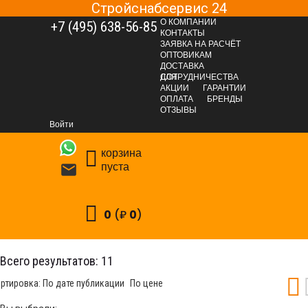
Стройснабсервис 24
О КОМПАНИИ
+7 (495) 638-56-85
КОНТАКТЫ
ЗАЯВКА НА РАСЧЁТ
ОПТОВИКАМ
ДОСТАВКА
ДЛЯ СОТРУДНИЧЕСТВА
АКЦИИ
ГАРАНТИИ
ОПЛАТА
БРЕНДЫ
КРЕПЕЖНЫЕ СИСТЕМЫ
18. КРЕПЕЖ под ЗАКАЗ
ОТЗЫВЫ
МЕТИЗЫ под ЗАКАЗ
Химические анкера ПАРТНЕР
Войти
Инструменты для работы с химическими анкерами
корзина
пуста

0
(₽
0
)
нструменты для работы с химическими анкерами
Всего результатов:
11
ртировка:
По дате публикации
По цене