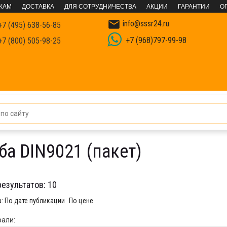
КАМ
ДОСТАВКА
ДЛЯ СОТРУДНИЧЕСТВА
АКЦИИ
ГАРАНТИИ
О

info@sssr24.ru
7 (495) 638-56-85
+7 (968)797-99-98
7 (800) 505-98-25
етрический крепёж
Шайба DIN9021 кузовная оцинкованная
Ш
а DIN9021 (пакет)
результатов:
10
а:
По дате публикации
По цене
али: