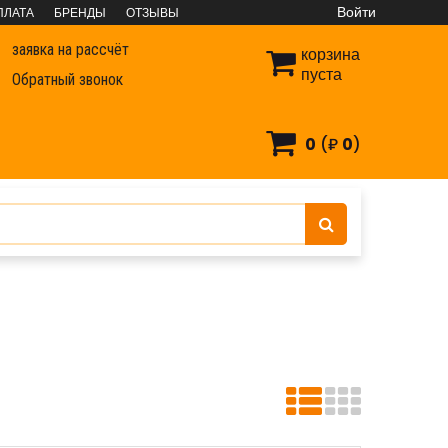
Войти
ПЛАТА
БРЕНДЫ
ОТЗЫВЫ
заявка на рассчёт
корзина
пуста
Обратный звонок
0
(₽
0
)
айба DIN9021 (пакет)