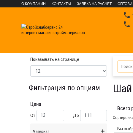
О КОМПАНИИ
КОНТАКТЫ
ЗАЯВКА НА РАСЧЁТ
ОПТОВИ

+

+
интернет-магазин стройматериалов
КРЕПЕЖНЫЕ СИСТЕМЫ
Фасованный крепеж
М
Показывать на странице
Шайб
Фильтрация по опциям
Цена
Всего 
От
До
Сортировк
Вы выбр
Материал