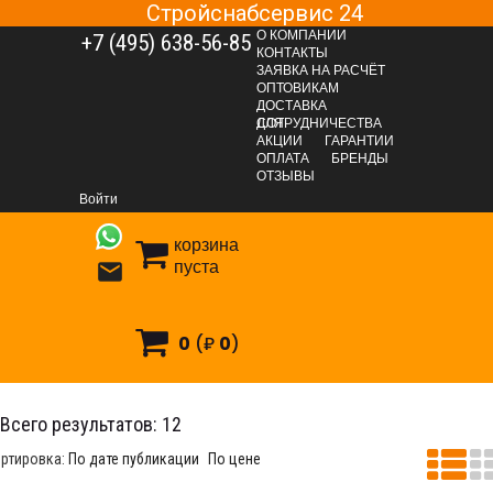
Стройснабсервис 24
О КОМПАНИИ
+7 (495) 638-56-85
КОНТАКТЫ
ЗАЯВКА НА РАСЧЁТ
ОПТОВИКАМ
ДОСТАВКА
ДЛЯ СОТРУДНИЧЕСТВА
АКЦИИ
ГАРАНТИИ
ОПЛАТА
БРЕНДЫ
КРЕПЕЖНЫЕ СИСТЕМЫ
Метрический крепёж
Гайки
ОТЗЫВЫ
Гайка шестигранная, оцинкованная DIN 934
Войти
Гайка в килограммовой промышленной упаковке DIN 934
корзина
пуста

0
(₽
0
)
айка в килограммовой промышленной упаковке DIN 93
Всего результатов:
12
ртировка:
По дате публикации
По цене