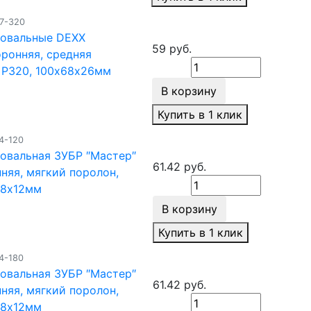
37-320
фовальные DEXX
59 руб.
ронняя, средняя
 Р320, 100х68х26мм
В корзину
Купить в 1 клик
4-120
овальная ЗУБР ″Мастер″
61.42 руб.
няя, мягкий поролон,
98х12мм
В корзину
Купить в 1 клик
4-180
овальная ЗУБР ″Мастер″
61.42 руб.
няя, мягкий поролон,
98х12мм