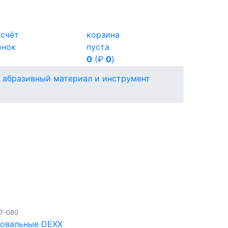
ссчёт
корзина
онок
пуста
0
(₽
0
)
абразивный материал и инструмент
7-080
фовальные DEXX